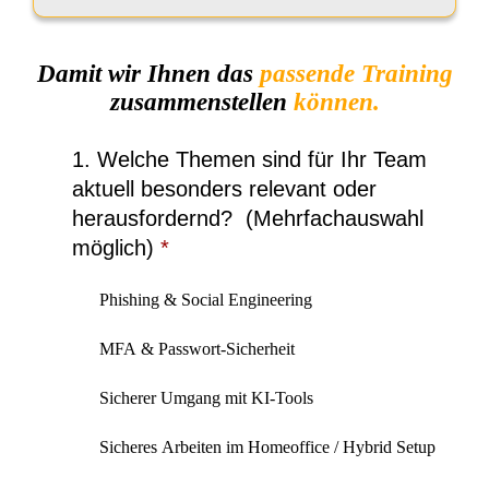
*
l
a
e
*
f
Damit wir Ihnen das
passende Training
o
n
zusammenstellen
können.
n
u
m
1. Welche Themen sind für Ihr Team
m
aktuell besonders relevant oder
e
r
herausfordernd? (Mehrfachauswahl
*
möglich)
*
Phishing & Social Engineering
MFA & Passwort-Sicherheit
Sicherer Umgang mit KI-Tools
Sicheres Arbeiten im Homeoffice / Hybrid Setup