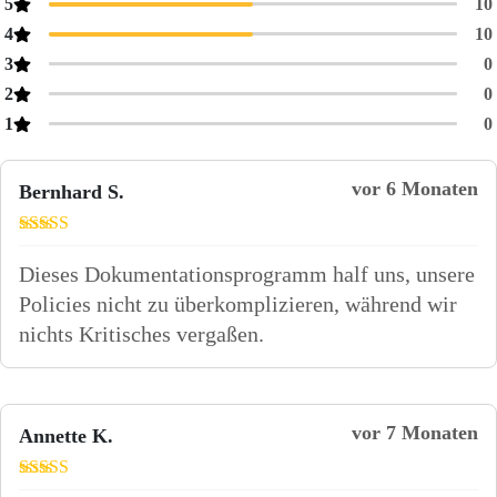
5
10
4
10
3
0
2
0
1
0
vor 6 Monaten
Bernhard S.
Bewertet
mit
4
von
Dieses Dokumentationsprogramm half uns, unsere
5
Policies nicht zu überkomplizieren, während wir
nichts Kritisches vergaßen.
vor 7 Monaten
Annette K.
Bewertet mit