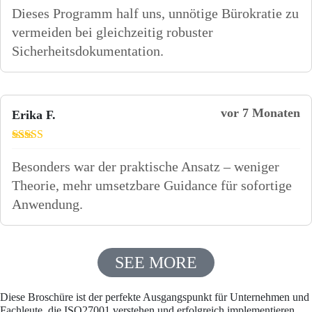
5
von 5
Dieses Programm half uns, unnötige Bürokratie zu
vermeiden bei gleichzeitig robuster
Sicherheitsdokumentation.
vor 7 Monaten
Erika F.
Bewertet mit
5
von 5
Besonders war der praktische Ansatz – weniger
Theorie, mehr umsetzbare Guidance für sofortige
Anwendung.
SEE MORE
Diese Broschüre ist der perfekte Ausgangspunkt für Unternehmen und
Fachleute, die ISO27001 verstehen und erfolgreich implementieren